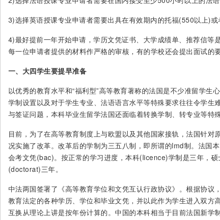
2)选择法语授课专业申请者需要在国内接受至少500小时以上的法语
3)选择英语授课专业申请者需要出具在有效期内的托福(550以上)或者雅
4)最好提前一年开始申请，学历文凭证书、大学成绩单、推荐信等
每一位申请者提供的材料作严格的审核，有的学校还会提出面试的
一、大四学生要提早准备
以优秀的教育水平和“福利型”高等教育著称的法国是不少准留学生
学制设置以及对于学生专业、法语语言水平等特殊要求往往令学生
与签证问题，本科毕业生留学法国还面临着转换学制、转专业等特
目前，为了在高等教育制度上与欧盟以及其他国家接轨，法国针对
况实施了改革。改革后的学制为三五八制，即所谓的lmd制。法国
会考文凭(bac)。按正常的学习进度，本科(licence)学制是三年，硕士
(doctorat)三年。
中法两国签署了《高等教育学位和文凭互认行政协议》。根据协议
教育法定的各种学历、学位和毕业文凭，并以此作为学生进入双方
互换从理论上讲是按年份计算的。中国的本科相当于目前法国新学制的硕