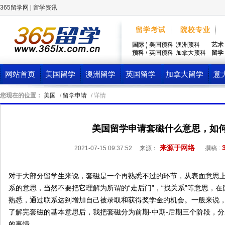
365留学网
|
留学资讯
留学考试
院校专业
国际
美国预科
澳洲预科
艺术
预科
英国预科
加拿大预科
留学
网站首页
美国留学
澳洲留学
英国留学
加拿大留学
意
您现在的位置：
美国
/
留学申请
/ 详情
美国留学申请套磁什么意思，如
来源于网络
2021-07-15 09:37:52
来源：
撰稿 :
对于大部分留学生来说，套磁是一个再熟悉不过的环节，从表面意思
系的意思，当然不要把它理解为所谓的“走后门”，“找关系”等意思，
熟悉，通过联系达到增加自己被录取和获得奖学金的机会。一般来说
了解完套磁的基本意思后，我把套磁分为前期-中期-后期三个阶段，
的事情。