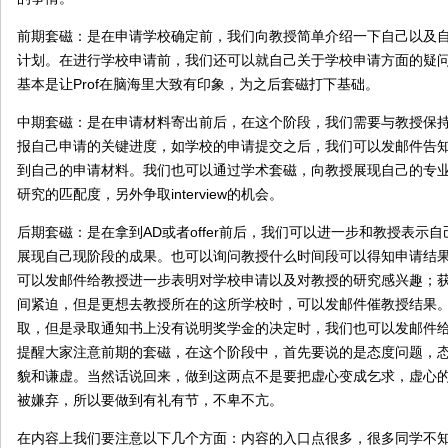
前期套磁：是在申请学校确定前，我们向教授简单介绍一下自己以及
计划。在进行学校申请前，我们还可以就自己关于学校申请方面的疑
基本是让Prof在脑海里大致有印象，为之后套磁打下基础。
中期套磁：是在申请材料寄出前后，在这个阶段，我们需要与教授保
报自己申请的关键进度，如学校的申请提交之后，我们可以发邮件告
到自己的申请材料。我们也可以通过学术套磁，向教授展现自己的专
研究的匹配度，另外争取interview的机会。
后期套磁：是在拿到AD或者offer前后，我们可以进一步和教授表示
展现自己现阶段的成果。也可以询问教授什么时间段可以得知申请结
可以发邮件给教授进一步表明对学校申请以及对教授的研究感兴趣；获得
间紧迫，但是更想去教授所在的这所学校时，可以发邮件催教授结果
取，但是录取通知书上没有说明奖学金的决定时，我们也可以发邮件
提醒大家注意前期的套磁，在这个阶段中，首先要说的是态度问题，
貌和谦虚。当然话说回来，做到这两点不是要把虚心变成乞求，虚心
被嫌弃，所以要做到有礼有节，不卑不亢。
在内容上我们要注意以下几个方面：内容的入口点很多，很多同学不