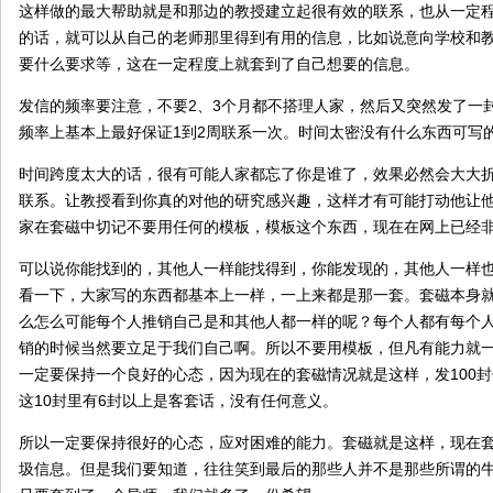
这样做的最大帮助就是和那边的教授建立起很有效的联系，也从一定
的话，就可以从自己的老师那里得到有用的信息，比如说意向学校和
要什么要求等，这在一定程度上就套到了自己想要的信息。
发信的频率要注意，不要2、3个月都不搭理人家，然后又突然发了一
频率上基本上最好保证1到2周联系一次。时间太密没有什么东西可写
时间跨度太大的话，很有可能人家都忘了你是谁了，效果必然会大大
联系。让教授看到你真的对他的研究感兴趣，这样才有可能打动他让
家在套磁中切记不要用任何的模板，模板这个东西，现在在网上已经
可以说你能找到的，其他人一样能找得到，你能发现的，其他人一样
看一下，大家写的东西都基本上一样，一上来都是那一套。套磁本身
么怎么可能每个人推销自己是和其他人都一样的呢？每个人都有每个
销的时候当然要立足于我们自己啊。所以不要用模板，但凡有能力就
一定要保持一个良好的心态，因为现在的套磁情况就是这样，发100封
这10封里有6封以上是客套话，没有任何意义。
所以一定要保持很好的心态，应对困难的能力。套磁就是这样，现在
圾信息。但是我们要知道，往往笑到最后的那些人并不是那些所谓的