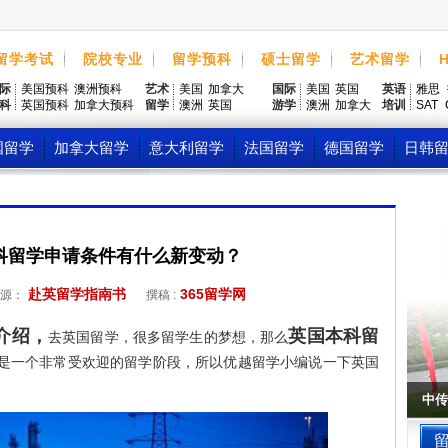
留学考试
院校专业
留学预科
硕士留学
艺术留学
际
美国预科
澳洲预科
艺术
美国
加拿大
国际
美国
英国
英语
雅思
科
英国预科
加拿大预科
留学
澳洲
英国
游学
澳洲
加拿大
培训
SAT
国留学
加拿大留学
意大利留学
法国留学
德国留学
日韩
传媒
本科留学申请条件有什么新变动？
赴英留学指南书
365留学网
源：
撰稿 :
介绍，
英国本科留
去英国留学，很多留学生的梦想，那么
是一个非常受欢迎的留学阶段，所以优越留学小编说一下英国
中传