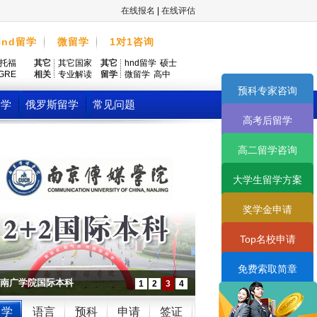
在线报名
|
在线评估
Hnd留学
微留学
1对1咨询
托福
其它
其它国家
其它
hnd留学
硕士
GRE
相关
专业解读
留学
微留学
高中
预科专家咨询
留学
俄罗斯留学
常见问题
高考后留学
大学国际本科预科班
高二留学咨询
大学生留学方案
奖学金申请
Top名校申请
免费索取简章
南广学院国际本科
1
2
3
4
留学
语言
预科
申请
签证